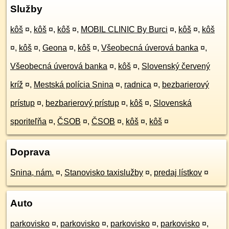
Služby
kôš
¤
,
kôš
¤
,
kôš
¤
,
MOBIL CLINIC By Burci
¤
,
kôš
¤
,
kôš
¤
,
kôš
¤
,
Geona
¤
,
kôš
¤
,
Všeobecná úverová banka
¤
,
Všeobecná úverová banka
¤
,
kôš
¤
,
Slovenský červený
kríž
¤
,
Mestská polícia Snina
¤
,
radnica
¤
,
bezbarierový
prístup
¤
,
bezbarierový prístup
¤
,
kôš
¤
,
Slovenská
sporiteľňa
¤
,
ČSOB
¤
,
ČSOB
¤
,
kôš
¤
,
kôš
¤
Doprava
Snina, nám.
¤
,
Stanovisko taxislužby
¤
,
predaj lístkov
¤
Auto
parkovisko
¤
,
parkovisko
¤
,
parkovisko
¤
,
parkovisko
¤
,