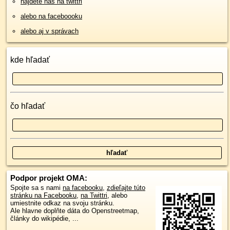
nájdete nás na twittri
alebo na faceboooku
alebo aj v správach
kde hľadať
čo hľadať
Podpor projekt OMA:
Spojte sa s nami
na facebooku
,
zdieľajte túto
stránku na Facebooku
,
na Twittri
, alebo
umiestnite odkaz na svoju stránku.
Ale hlavne doplňte dáta do Openstreetmap,
články do wikipédie, ...