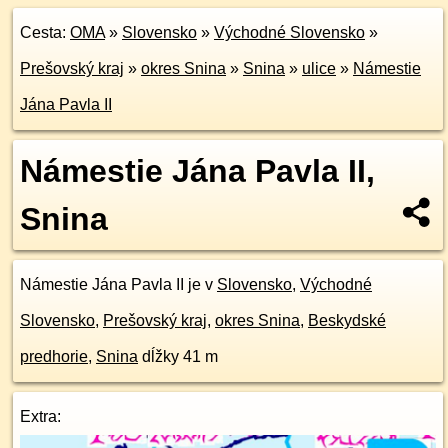
Cesta:
OMA
»
Slovensko
»
Východné Slovensko
»
Prešovský kraj
»
okres Snina
»
Snina
»
ulice
»
Námestie
Jána Pavla II
Námestie Jána Pavla II,
Snina
Námestie Jána Pavla II je v
Slovensko
,
Východné
Slovensko
,
Prešovský kraj
,
okres Snina
,
Beskydské
predhorie
,
Snina
dĺžky 41 m
Extra: