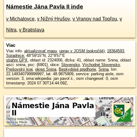
Námestie Jána Pavla II inde
v Michalovce
,
v Nižný Hrušov
,
v Vranov nad Topľou
,
v
Nitra
,
v Bratislava
Viac
Viac info:
aktualizovať mapu
,
uprav v JOSM (pokročilé)
,
18364593
,
Súradnice:
48°59'15"N
,
22°8'57"E
stiahni GPX
, oblast id: 2324006, dlzka: 41, oblast name: Snina, oblast
asci: snina, psc: {6901}, obce:
Slovensko
,
Východné Slovensko
,
Prešovský kraj
,
okres Snina
,
Beskydské predhorie
,
Snina
, lon:
22.149340799999997, lat: 48.9875909, service: parking aisle, osm
version: 3, oma:wikipedia: jan pavol ii., osm changeset: 0, osm
timestamp: 2024 07 30T14:44:09Z,