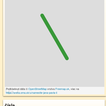
Podkladové dáta ©
OpenStreetMap
vrstva
Freemap.sk
, viac na
10 m
https://snina.oma.sk/u/namestie-jana-pavla-ii
čísla