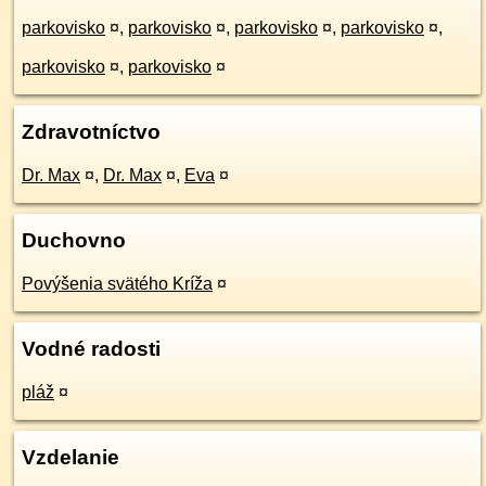
parkovisko
¤
,
parkovisko
¤
,
parkovisko
¤
,
parkovisko
¤
,
parkovisko
¤
,
parkovisko
¤
Zdravotníctvo
Dr. Max
¤
,
Dr. Max
¤
,
Eva
¤
Duchovno
Povýšenia svätého Kríža
¤
Vodné radosti
pláž
¤
Vzdelanie