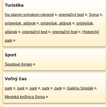
Turistika
Na starom sninskom námestí
¤
,
orientačný bod
¤
,
Snina
¤
,
prístrešok, altánok
¤
,
prístrešok, altánok
¤
,
prístrešok,
altánok
¤
,
orientačný bod
¤
,
orientačný bod
¤
,
Historický
park
¤
šport
Športové ihrisko
¤
Voľný čas
park
¤
,
park
¤
,
park
¤
,
park
¤
,
park
¤
,
Galéria Smolák
¤
,
Mestská knižnica Snina
¤