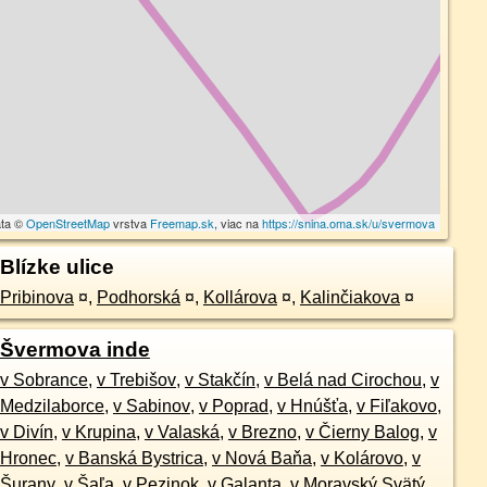
áta ©
OpenStreetMap
vrstva
Freemap.sk
, viac na
https://snina.oma.sk/u/svermova
Blízke ulice
Pribinova
¤
,
Podhorská
¤
,
Kollárova
¤
,
Kalinčiakova
¤
Švermova inde
v Sobrance
,
v Trebišov
,
v Stakčín
,
v Belá nad Cirochou
,
v
Medzilaborce
,
v Sabinov
,
v Poprad
,
v Hnúšťa
,
v Fiľakovo
,
v Divín
,
v Krupina
,
v Valaská
,
v Brezno
,
v Čierny Balog
,
v
Hronec
,
v Banská Bystrica
,
v Nová Baňa
,
v Kolárovo
,
v
Šurany
,
v Šaľa
,
v Pezinok
,
v Galanta
,
v Moravský Svätý