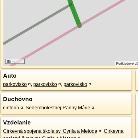
50 m
Podkladové d
Auto
parkovisko
¤
,
parkovisko
¤
,
parkovisko
¤
Duchovno
cintorín
¤
,
Sedembolestnej Panny Márie
¤
Vzdelanie
Cirkevná spojená škola sv. Cyrila a Metoda
¤
,
Cirkevná