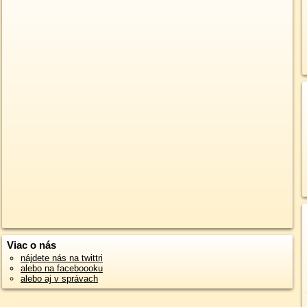
Viac o nás
nájdete nás na twittri
alebo na faceboooku
alebo aj v správach