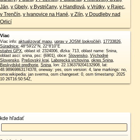
Ján
,
v Gbely
,
v Bystričany
,
v Handlová
,
v Vrútky
,
v Rajec
,
v Trenčín
,
v Ivanovice na Hané
,
v Zlín
,
v Doudleby nad
Orlicí
Viac
Viac info:
aktualizovať mapu
,
uprav v JOSM (pokročilé)
,
17733826
,
Súradnice:
48°59'22"N
,
22°8'10"E
stiahni GPX
, oblast id: 2324006, dlzka: 713, oblast name: Snina,
oblast asci: snina, psc: {6901}, obce:
Slovensko
,
Východné
Slovensko
,
Prešovský kraj
,
Laborecká vrchovina
,
okres Snina
,
Beskydské predhorie
,
Snina
, lon: 22.136379204132908, lat:
48.98969863174378, oneway: yes, osm version: 4, lane markings: no,
oma:wikipedia: jan sverma, osm changeset: 0, osm timestamp: 2025
10 26T16:50:54Z,
kde hľadať