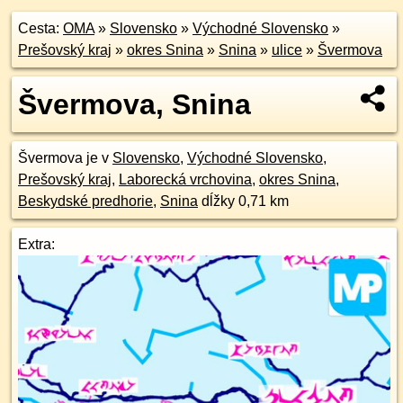
Cesta:
OMA
»
Slovensko
»
Východné Slovensko
»
Prešovský kraj
»
okres Snina
»
Snina
»
ulice
»
Švermova
Švermova, Snina
Švermova je v
Slovensko
,
Východné Slovensko
,
Prešovský kraj
,
Laborecká vrchovina
,
okres Snina
,
Beskydské predhorie
,
Snina
dĺžky 0,71 km
Extra: