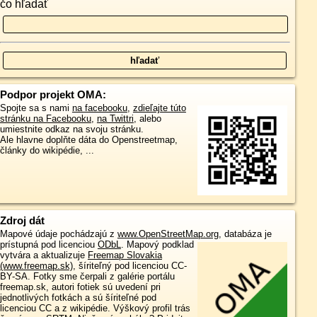
čo hľadať
Podpor projekt OMA:
Spojte sa s nami
na facebooku
,
zdieľajte túto
stránku na Facebooku
,
na Twittri
, alebo
umiestnite odkaz na svoju stránku.
Ale hlavne doplňte dáta do Openstreetmap,
články do wikipédie, ...
Zdroj dát
Mapové údaje pochádzajú z
www.OpenStreetMap.org
, databáza je
prístupná pod licenciou
ODbL
.
Mapový podklad
vytvára a aktualizuje
Freemap Slovakia
(www.freemap.sk)
, šíriteľný pod licenciou CC-
BY-SA. Fotky sme čerpali z galérie portálu
freemap.sk, autori fotiek sú uvedení pri
jednotlivých fotkách a sú šíriteľné pod
licenciou CC a z wikipédie. Výškový profil trás