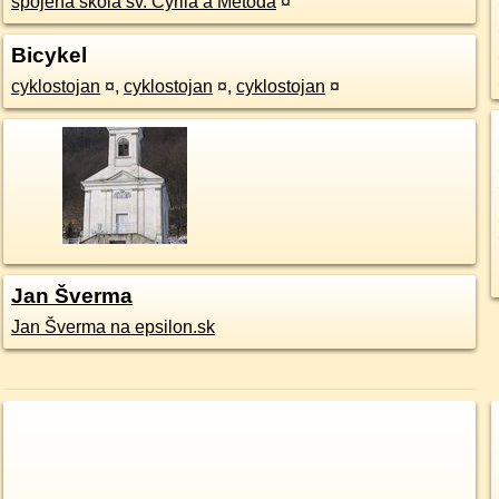
spojená škola sv. Cyrila a Metoda
¤
Bicykel
cyklostojan
¤
,
cyklostojan
¤
,
cyklostojan
¤
Jan Šverma
Jan Šverma na epsilon.sk