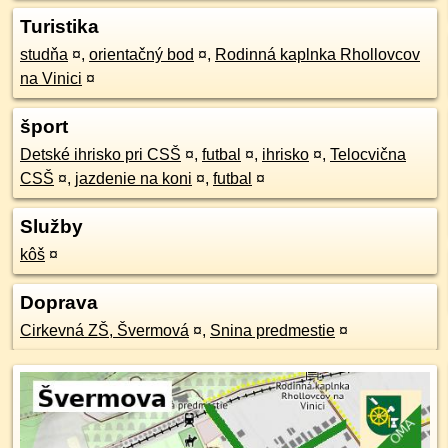
Turistika
studňa
¤
,
orientačný bod
¤
,
Rodinná kaplnka Rhollovcov
na Vinici
¤
šport
Detské ihrisko pri CSŠ
¤
,
futbal
¤
,
ihrisko
¤
,
Telocvična
CSŠ
¤
,
jazdenie na koni
¤
,
futbal
¤
Služby
kôš
¤
Doprava
Cirkevná ZŠ, Švermová
¤
,
Snina predmestie
¤