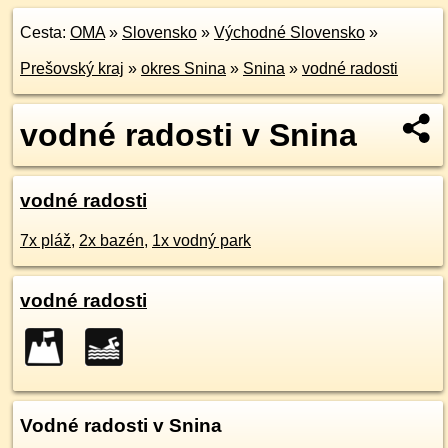
Cesta:
OMA
»
Slovensko
»
Východné Slovensko
»
Prešovský kraj
»
okres Snina
»
Snina
»
vodné radosti
vodné radosti v Snina
vodné radosti
7x pláž
,
2x bazén
,
1x vodný park
vodné radosti
Vodné radosti v Snina