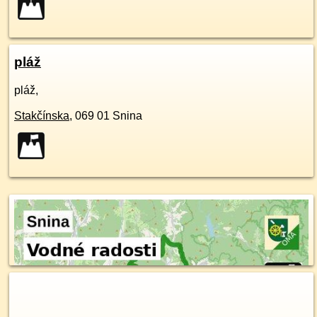
pláž
pláž,
Stakčínska
,
069 01
Snina