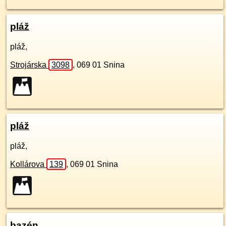
pláž
pláž,
Strojárska
3098
,
069 01
Snina
pláž
pláž,
Kollárova
139
,
069 01
Snina
bazén