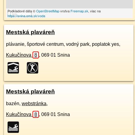
Podkladové dáta ©
OpenStreetMap
vrstva
Freemap.sk
, viac na
1 km
https://snina.oma.sk/voda
Mestská plaváreň
plávanie, športové centrum, vodný park, poplatok yes,
Kukučínova
8
,
069 01
Snina
Mestská plaváreň
bazén,
webstránka
,
Kukučínova
8
,
069 01
Snina