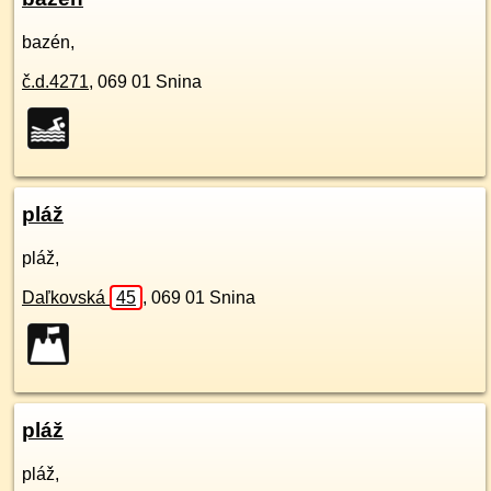
bazén,
č.d.
4271
,
069 01
Snina
pláž
pláž,
Daľkovská
45
,
069 01
Snina
pláž
pláž,