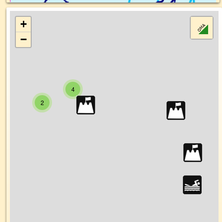
+
−
4
2