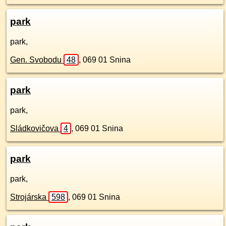
park
park,
Gen. Svobodu
48
,
069 01
Snina
park
park,
Sládkovičova
4
,
069 01
Snina
park
park,
Strojárska
598
,
069 01
Snina