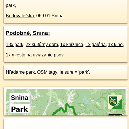
park,
Budovateľská
,
069 01
Snina
Podobné, Snina:
18x park
,
2x kultúrny dom
,
1x knižnica
,
1x galéria
,
1x kino
,
1x miesto na uviazanie psov
Hľadáme park, OSM tagy: leisure = 'park'.