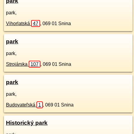
park
park,
Vihorlatská
47
,
069 01
Snina
park
park,
Strojárska
107
,
069 01
Snina
park
park,
Budovateľská
1
,
069 01
Snina
Historický park