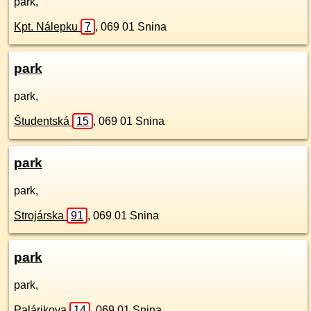
park,
Kpt. Nálepku
7
,
069 01
Snina
park
park,
Študentská
15
,
069 01
Snina
park
park,
Strojárska
91
,
069 01
Snina
park
park,
Palárikova
14
,
069 01
Snina