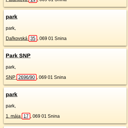
park
park,
Daľkovská
35
,
069 01
Snina
Park SNP
park,
SNP
2696/90
,
069 01
Snina
park
park,
1. mája
17
,
069 01
Snina