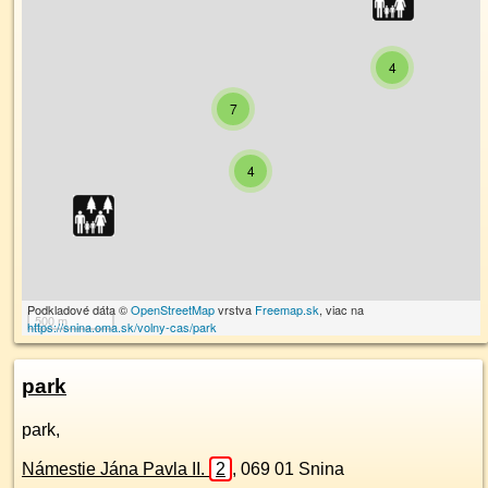
4
7
4
Podkladové dáta ©
OpenStreetMap
vrstva
Freemap.sk
, viac na
500 m
https://snina.oma.sk/volny-cas/park
park
park,
Námestie Jána Pavla II.
2
,
069 01
Snina