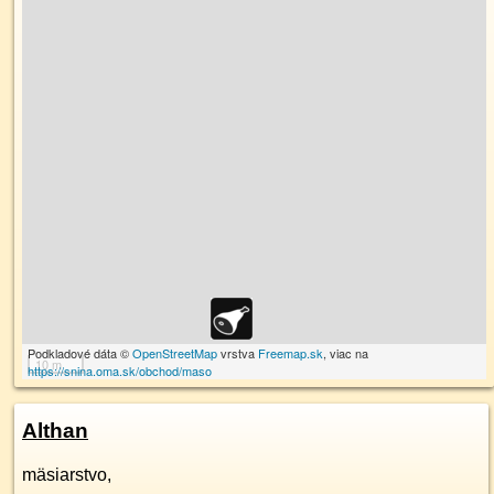
Podkladové dáta ©
OpenStreetMap
vrstva
Freemap.sk
, viac na
10 m
https://snina.oma.sk/obchod/maso
Althan
mäsiarstvo,