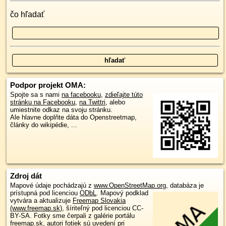
čo hľadať
Podpor projekt OMA:
Spojte sa s nami
na facebooku
,
zdieľajte túto
stránku na Facebooku
,
na Twittri
, alebo
umiestnite odkaz na svoju stránku.
Ale hlavne doplňte dáta do Openstreetmap,
články do wikipédie, ...
Zdroj dát
Mapové údaje pochádzajú z
www.OpenStreetMap.org
, databáza je
prístupná pod licenciou
ODbL
.
Mapový podklad
vytvára a aktualizuje
Freemap Slovakia
(www.freemap.sk)
, šíriteľný pod licenciou CC-
BY-SA. Fotky sme čerpali z galérie portálu
freemap.sk, autori fotiek sú uvedení pri