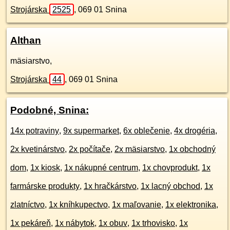
Strojárska
2525
,
069 01
Snina
Althan
mäsiarstvo,
Strojárska
44
,
069 01
Snina
Podobné, Snina:
14x potraviny
,
9x supermarket
,
6x oblečenie
,
4x drogéria
,
2x kvetinárstvo
,
2x počítače
,
2x mäsiarstvo
,
1x obchodný
dom
,
1x kiosk
,
1x nákupné centrum
,
1x chovprodukt
,
1x
farmárske produkty
,
1x hračkárstvo
,
1x lacný obchod
,
1x
zlatníctvo
,
1x kníhkupectvo
,
1x maľovanie
,
1x elektronika
,
1x pekáreň
,
1x nábytok
,
1x obuv
,
1x trhovisko
,
1x