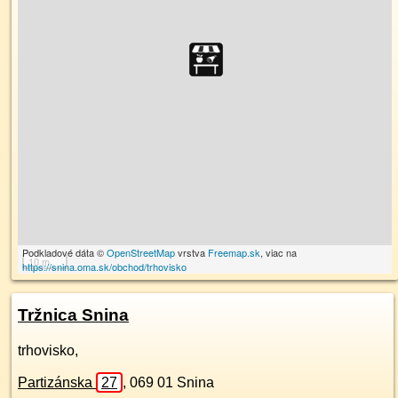
Podkladové dáta ©
OpenStreetMap
vrstva
Freemap.sk
, viac na
10 m
https://snina.oma.sk/obchod/trhovisko
Tržnica Snina
trhovisko,
Partizánska
27
,
069 01
Snina