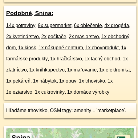
Podobné, Snina:
14x potraviny
,
9x supermarket
,
6x oblečenie
,
4x drogéria
,
2x kvetinárstvo
,
2x počítače
,
2x mäsiarstvo
,
1x obchodný
dom
,
1x kiosk
,
1x nákupné centrum
,
1x chovprodukt
,
1x
farmárske produkty
,
1x hračkárstvo
,
1x lacný obchod
,
1x
zlatníctvo
,
1x kníhkupectvo
,
1x maľovanie
,
1x elektronika
,
1x pekáreň
,
1x nábytok
,
1x obuv
,
1x trhovisko
,
1x
železiarstvo
,
1x cukrovinky
,
1x domáce výrobky
Hľadáme trhovisko, OSM tagy: amenity = 'marketplace'.