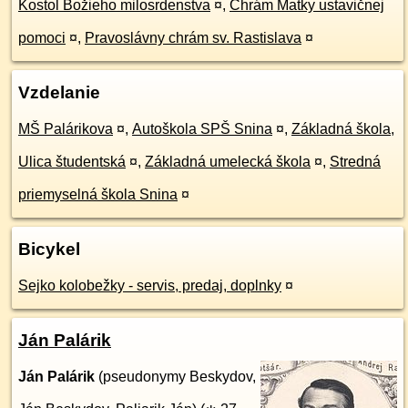
Kostol Božieho milosrdenstva
¤
,
Chrám Matky ustavičnej
pomoci
¤
,
Pravoslávny chrám sv. Rastislava
¤
Vzdelanie
MŠ Palárikova
¤
,
Autoškola SPŠ Snina
¤
,
Základná škola,
Ulica študentská
¤
,
Základná umelecká škola
¤
,
Stredná
priemyselná škola Snina
¤
Bicykel
Sejko kolobežky - servis, predaj, doplnky
¤
Ján Palárik
Ján Palárik
(pseudonymy Beskydov,