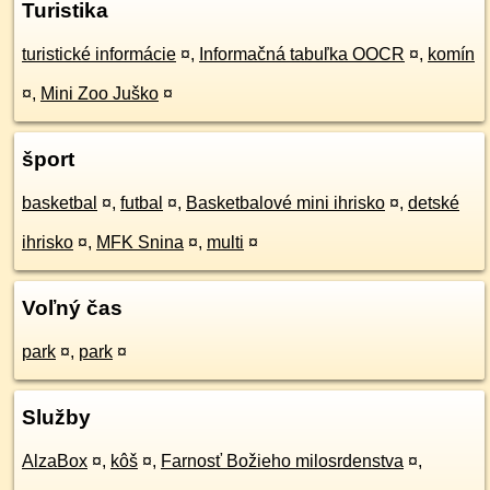
Turistika
turistické informácie
¤
,
Informačná tabuľka OOCR
¤
,
komín
¤
,
Mini Zoo Juško
¤
šport
basketbal
¤
,
futbal
¤
,
Basketbalové mini ihrisko
¤
,
detské
ihrisko
¤
,
MFK Snina
¤
,
multi
¤
Voľný čas
park
¤
,
park
¤
Služby
AlzaBox
¤
,
kôš
¤
,
Farnosť Božieho milosrdenstva
¤
,