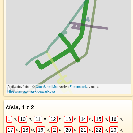
Podkladové dáta ©
OpenStreetMap
vrstva
Freemap.sk
, viac na
300 m
https://snina.oma.sk/u/palarikova
čísla, 1 z 2
1
¤
,
10
¤
,
11
¤
,
12
¤
,
13
¤
,
14
¤
,
15
¤
,
16
¤
,
17
¤
,
18
¤
,
19
¤
,
2
¤
,
20
¤
,
21
¤
,
22
¤
,
23
¤
,