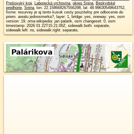
Prešovský kraj
,
Laborecká vrchovina
,
okres Snina
,
Beskydské
predhorie
,
Snina
, lon: 22.158668267556298, lat: 48.99630549643752,
fixme: resurvey je aj tento kusok cesty pouzitelny pre odbocenie do
priem. arealu jednosmerka?, layer: 1, bridge: yes, oneway: yes, osm
version: 19, oma:wikipedia: jan palarik, osm changeset: 0, osm
timestamp: 2026 01 22T15:21:00Z, sidewalk:both: separate,
sidewalk:left: no, sidewalk:right: separate,