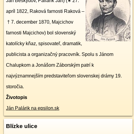
Ján Beskydov, Paliarik Ján) (∗ 27.
apríl 1822, Raková farnosti Raková –
† 7. december 1870, Majcichov
farnosti Majcichov) bol slovenský
katolícky kňaz, spisovateľ, dramatik,
publicista a organizačný pracovník. Spolu s Jánom
Chalupkom a Jonášom Záborským patrí k
najvýznamnejším predstaviteľom slovenskej drámy 19.
storočia.
Životopis
Ján Palárik na epsilon.sk
Blízke ulice