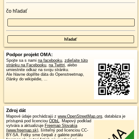
čo hľadať
Podpor projekt OMA:
Spojte sa s nami
na facebooku
,
zdieľajte túto
stránku na Facebooku
,
na Twittri
, alebo
umiestnite odkaz na svoju stránku.
Ale hlavne doplňte dáta do Openstreetmap,
články do wikipédie, ...
Zdroj dát
Mapové údaje pochádzajú z
www.OpenStreetMap.org
, databáza je
prístupná pod licenciou
ODbL
.
Mapový podklad
vytvára a aktualizuje
Freemap Slovakia
(www.freemap.sk)
, šíriteľný pod licenciou CC-
BY-SA. Fotky sme čerpali z galérie portálu