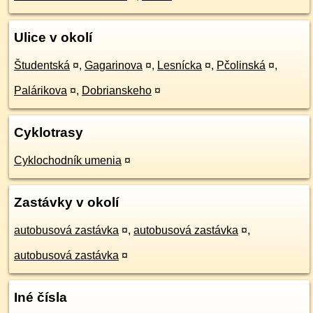
Ulice v okolí
Študentská
¤
,
Gagarinova
¤
,
Lesnícka
¤
,
Pčolinská
¤
,
Palárikova
¤
,
Dobrianskeho
¤
Cyklotrasy
Cyklochodník umenia
¤
Zastávky v okolí
autobusová zastávka
¤
,
autobusová zastávka
¤
,
autobusová zastávka
¤
Iné čísla