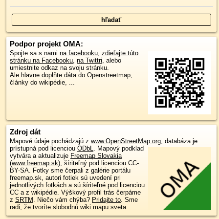
Podpor projekt OMA:
Spojte sa s nami
na facebooku
,
zdieľajte túto
stránku na Facebooku
,
na Twittri
, alebo
umiestnite odkaz na svoju stránku.
Ale hlavne doplňte dáta do Openstreetmap,
články do wikipédie, ...
Zdroj dát
Mapové údaje pochádzajú z
www.OpenStreetMap.org
, databáza je
prístupná pod licenciou
ODbL
.
Mapový podklad
vytvára a aktualizuje
Freemap Slovakia
(www.freemap.sk)
, šíriteľný pod licenciou CC-
BY-SA. Fotky sme čerpali z galérie portálu
freemap.sk, autori fotiek sú uvedení pri
jednotlivých fotkách a sú šíriteľné pod licenciou
CC a z wikipédie. Výškový profil trás čerpáme
z
SRTM
. Niečo vám chýba?
Pridajte to
. Sme
radi, že tvoríte slobodnú wiki mapu sveta.