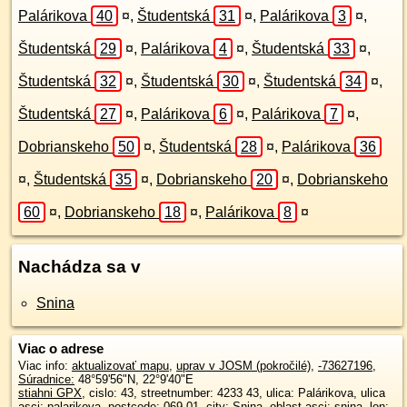
Palárikova
40
¤
,
Študentská
31
¤
,
Palárikova
3
¤
,
Študentská
29
¤
,
Palárikova
4
¤
,
Študentská
33
¤
,
Študentská
32
¤
,
Študentská
30
¤
,
Študentská
34
¤
,
Študentská
27
¤
,
Palárikova
6
¤
,
Palárikova
7
¤
,
Dobrianskeho
50
¤
,
Študentská
28
¤
,
Palárikova
36
¤
,
Študentská
35
¤
,
Dobrianskeho
20
¤
,
Dobrianskeho
60
¤
,
Dobrianskeho
18
¤
,
Palárikova
8
¤
Nachádza sa v
Snina
Viac o adrese
Viac info:
aktualizovať mapu
,
uprav v JOSM (pokročilé)
,
-73627196
,
Súradnice:
48°59'56"N
,
22°9'40"E
stiahni GPX
, cislo: 43, streetnumber: 4233 43, ulica: Palárikova, ulica
asci: palarikova, postcode: 069 01, city: Snina, oblast asci: snina, lon: