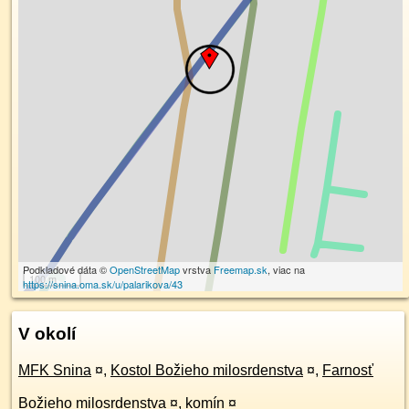
Podkladové dáta ©
OpenStreetMap
vrstva
Freemap.sk
, viac na
100 m
https://snina.oma.sk/u/palarikova/43
V okolí
MFK Snina
¤
,
Kostol Božieho milosrdenstva
¤
,
Farnosť
Božieho milosrdenstva
¤
,
komín
¤