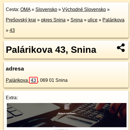
Cesta:
OMA
»
Slovensko
»
Východné Slovensko
»
Prešovský kraj
»
okres Snina
»
Snina
»
ulice
»
Palárikova
»
43
Palárikova 43, Snina
adresa
Palárikova
43
,
069 01
Snina
Extra: