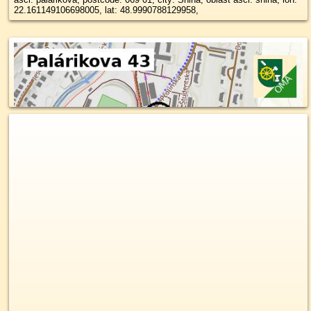
22.161149106698005, lat: 48.9990788129958,